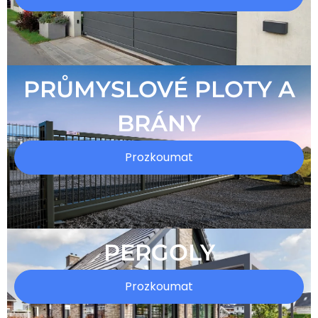
PRŮMYSLOVÉ PLOTY A
BRÁNY
Prozkoumat
PERGOLY
Prozkoumat