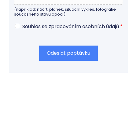
(například: náčrt, plánek, situační výkres, fotografie
současného stavu apod.)
D
Souhlas se zpracováním osobních údajů
*
o
h
o
d
Odeslat poptávku
a
G
D
P
R
*