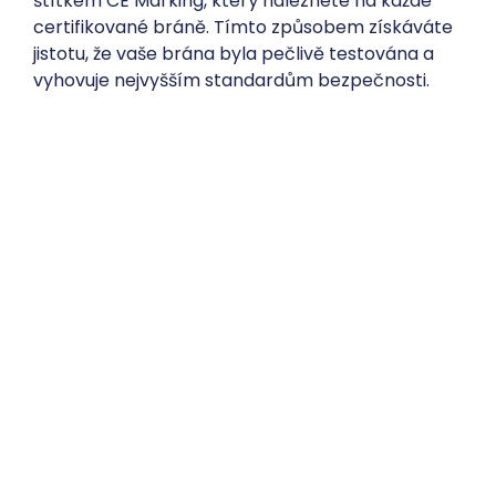
štítkem CE Marking, který naleznete na každé
certifikované bráně. Tímto způsobem získáváte
jistotu, že vaše brána byla pečlivě testována a
vyhovuje nejvyšším standardům bezpečnosti.