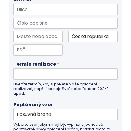
První
řádek
adresy
Druhý
řádek
adresy
Město
Stát
/
provincie
PSČ
/
region
Termín realizace
*
Uveďte termín, kdy si přejete Vaše oplocení
realizovat, např.: "co nejdříve" nebo "duben 2024"
apod.
Poptávaný vzor
Vyberte vzor jakým mají být vyplněny jednotlivé
poptávané prvky oplocení (brána, branka, plotová