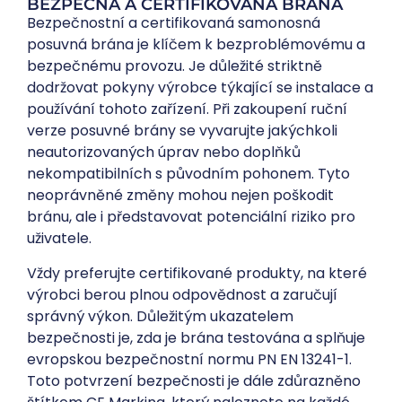
BEZPEČNÁ A CERTIFIKOVANÁ BRÁNA
Bezpečnostní a certifikovaná samonosná
posuvná brána je klíčem k bezproblémovému a
bezpečnému provozu. Je důležité striktně
dodržovat pokyny výrobce týkající se instalace a
používání tohoto zařízení. Při zakoupení ruční
verze posuvné brány se vyvarujte jakýchkoli
neautorizovaných úprav nebo doplňků
nekompatibilních s původním pohonem. Tyto
neoprávněné změny mohou nejen poškodit
bránu, ale i představovat potenciální riziko pro
uživatele.
Vždy preferujte certifikované produkty, na které
výrobci berou plnou odpovědnost a zaručují
správný výkon. Důležitým ukazatelem
bezpečnosti je, zda je brána testována a splňuje
evropskou bezpečnostní normu PN EN 13241-1.
Toto potvrzení bezpečnosti je dále zdůrazněno