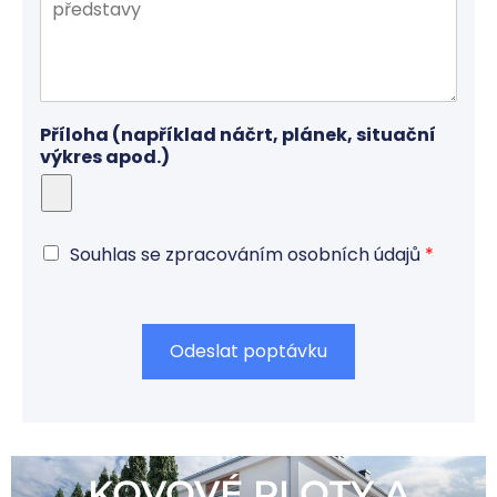
Příloha (například náčrt, plánek, situační
výkres apod.)
D
Souhlas se zpracováním osobních údajů
*
o
h
o
d
Odeslat poptávku
a
G
D
P
R
*
KOVOVÉ PLOTY A