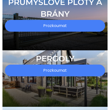
PRŮMYSLOVÉ PLOTY A
BRÁNY
Prozkoumat
PERGOLY
Prozkoumat