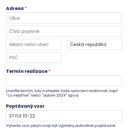
Adresa
*
První
řádek
adresy
Druhý
řádek
adresy
Město
Stát
/
provincie
PSČ
/
region
Termín realizace
*
Uveďte termín, kdy si přejete Vaše oplocení realizovat, např.:
"co nejdříve" nebo "duben 2024" apod.
Poptávaný vzor
Vyberte vzor jakým mají být vyplněny jednotlivé poptávané