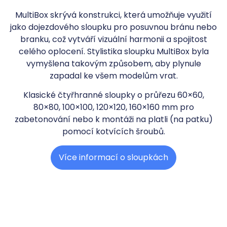
MultiBox skrývá konstrukci, která umožňuje využití
jako dojezdového sloupku pro posuvnou bránu nebo
branku, což vytváří vizuální harmonii a spojitost
celého oplocení. Stylistika sloupku MultiBox byla
vymyšlena takovým způsobem, aby plynule
zapadal ke všem modelům vrat.
Klasické čtyřhranné sloupky o průřezu 60×60,
80×80, 100×100, 120×120, 160×160 mm pro
zabetonování nebo k montáži na platli (na patku)
pomocí kotvících šroubů.
Více informací o sloupkách